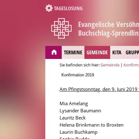
TAGESLOSUNG
Evangelische Versö
Buchschlag-Sprendli
TERMINE
GEMEINDE
KITA
GRUPP
Sie befinden sich hier:
Gemeinde
|
Konfirm
Am Pfingstsonntag, den 9. Juni 2019
Mia Amelang
Lysander Baumann
Lauritz Beck
Helena Brinkmann to Broxten
Laurin Buchkamp
Sophie Budde