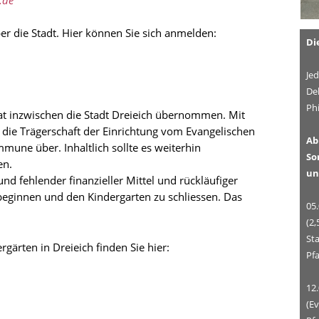
ber die Stadt. Hier können Sie sich anmelden:
Di
Je
De
Phi
hat inzwischen die Stadt Dreieich übernommen. Mit
die Trägerschaft der Einrichtung vom Evangelischen
Ab
une über. Inhaltlich sollte es weiterhin
So
en.
un
und fehlender finanzieller Mittel und rückläufiger
beginnen und den Kindergarten zu schliessen. Das
05.
(2
Sta
gärten in Dreieich finden Sie hier:
Pfa
12.
(Ev