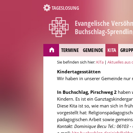
TAGESLOSUNG
Evangelische Versö
Buchschlag-Sprendli
TERMINE
GEMEINDE
KITA
GRUPP
Sie befinden sich hier:
KiTa
|
Aktuelles aus 
Kindertagesstätten
Wir haben in unserer Gemeinde nur n
In Buchschlag, Pirschweg 2
haben w
Kindern. Es ist ein Ganztagskinderga
Diese Kita ist so, wie man sich in fr
vorgestellt hat: Religionspädagogisch
pädagogischen Arbeit sowie gemeinsa
Kontakt: Dominique Becu Tel.: 06103 - 
e-mail:
kita.buchschlag.dreieich@ekhn