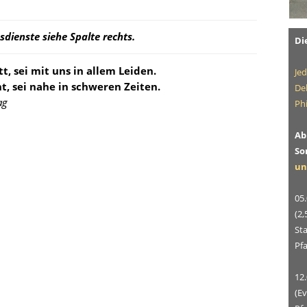
dienste siehe Spalte rechts.
Di
, sei mit uns in allem Leiden.
Je
t, sei nahe in schweren Zeiten.
De
ag
Phi
Ab
So
un
05.
(2
Sta
Pfa
12.
(Ev